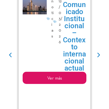
n
12
Comun
o
/
icado
ti
0
Institu
c
3/
cional
i
2
a
0
–
s
2
Contex
6
to
interna
cional
actual
Ver más