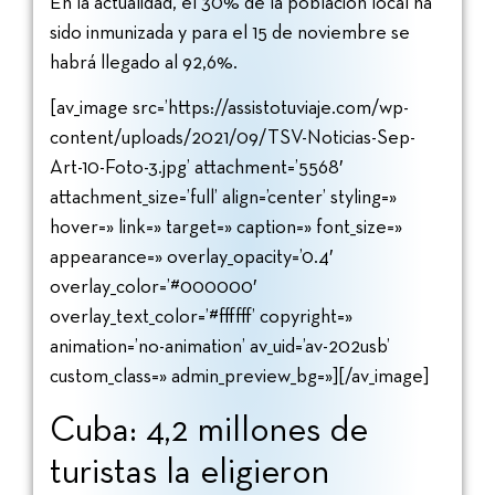
En la actualidad, el 30% de la población local ha
sido inmunizada y para el 15 de noviembre se
habrá llegado al 92,6%.
[av_image src=’https://assistotuviaje.com/wp-
content/uploads/2021/09/TSV-Noticias-Sep-
Art-10-Foto-3.jpg’ attachment=’5568′
attachment_size=’full’ align=’center’ styling=»
hover=» link=» target=» caption=» font_size=»
appearance=» overlay_opacity=’0.4′
overlay_color=’#000000′
overlay_text_color=’#ffffff’ copyright=»
animation=’no-animation’ av_uid=’av-202usb’
custom_class=» admin_preview_bg=»][/av_image]
Cuba: 4,2 millones de
turistas la eligieron