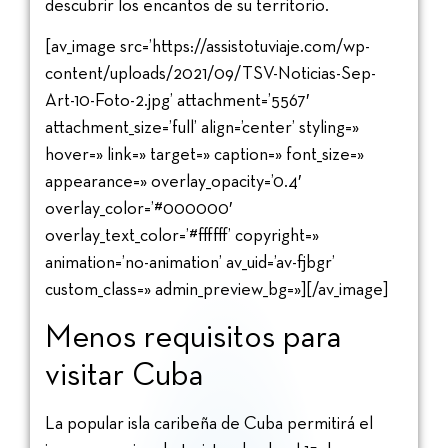
descubrir los encantos de su territorio.
[av_image src=’https://assistotuviaje.com/wp-
content/uploads/2021/09/TSV-Noticias-Sep-
Art-10-Foto-2.jpg’ attachment=’5567′
attachment_size=’full’ align=’center’ styling=»
hover=» link=» target=» caption=» font_size=»
appearance=» overlay_opacity=’0.4′
overlay_color=’#000000′
overlay_text_color=’#ffffff’ copyright=»
animation=’no-animation’ av_uid=’av-fjbgr’
custom_class=» admin_preview_bg=»][/av_image]
Menos requisitos para
visitar Cuba
La popular isla caribeña de Cuba permitirá el