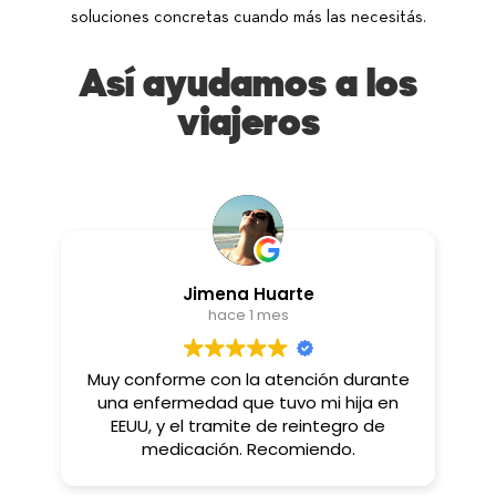
soluciones concretas cuando más las necesitás.
Así ayudamos a los
viajeros
Jimena Huarte
graciel
hace 1 mes
hace
nforme con la atención durante
Excelente servicio. En donde me
enfermedad que tuvo mi hija en
encontraba de vacaciones, no tenía
U, y el tramite de reintegro de
acceso a un médico, fuimos a un
medicación. Recomiendo.
de salud y me rein
Gra